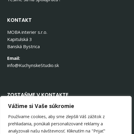
KONTAKT
MOBA interier s.r.o.
Kapitulská 3
Banská Bystrica
Email:
info@KuchynskeStudio.sk
ZOSTAŇME V KONTAKTE
Vážime si Vaše súkromie
Používame cookies, aby sme zlepšili Váš zážitok z
prehliadania, ponúkali personalizované reklamy a
analyzovali našu návštevnosť. Kliknutím na "Prijať"