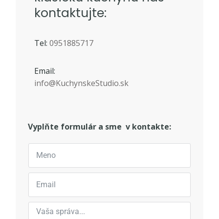
kontaktujte:
Tel:
0951885717
Email:
i
nfo@KuchynskeStudio.sk
Vyplňte formulár a sme v kontakte: