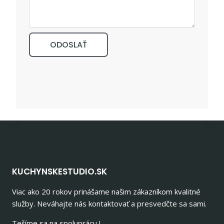
ODOSLAŤ
KUCHYNSKESTUDIO.SK
Viac ako 20 rokov prinášame našim zákazníkom kvalitné
služby. Neváhajte nás kontaktovať a presvedčte sa sami.
Tešíme sa na spoluprácu !