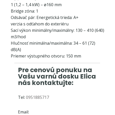
1 (1,2 – 1,4 kW) – ø160 mm
Bridge zóna: 1
Odsávač pár:
Energetická trieda: A+
verzia s odťahom do exteriéru
Sací výkon minimálny/maximálny: 130 – 410 (640)
m3/hod
Hlučnosť minimálna/maximálna: 34 – 61 (72)
dB(A)
Priemer výstupného otvoru: 150 mm
Pre cenovú ponuku na
Vašu varnú dosku Elica
nás kontaktujte:
Tel:
0951885717
Email: