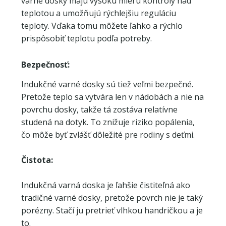
varné dosky majú vysokú mieru kontroly nad
teplotou a umožňujú rýchlejšiu reguláciu
teploty. Vďaka tomu môžete ľahko a rýchlo
prispôsobiť teplotu podľa potreby.
Bezpečnosť:
Indukčné varné dosky sú tiež veľmi bezpečné.
Pretože teplo sa vytvára len v nádobách a nie na
povrchu dosky, takže tá zostáva relatívne
studená na dotyk. To znižuje riziko popálenia,
čo môže byť zvlášť dôležité pre rodiny s deťmi.
Čistota:
Indukčná varná doska je ľahšie čistiteľná ako
tradičné varné dosky, pretože povrch nie je taký
porézny. Stačí ju pretrieť vlhkou handričkou a je
to.