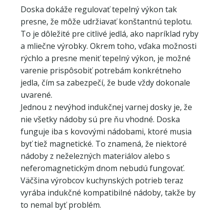
Doska dokáže regulovať tepelný výkon tak
presne, že môže udržiavať konštantnú teplotu.
To je dôležité pre citlivé jedlá, ako napríklad ryby
a mliečne výrobky. Okrem toho, vďaka možnosti
rýchlo a presne meniť tepelný výkon, je možné
varenie prispôsobiť potrebám konkrétneho
jedla, čím sa zabezpečí, že bude vždy dokonale
uvarené.
Jednou z nevýhod indukčnej varnej dosky je, že
nie všetky nádoby sú pre ňu vhodné. Doska
funguje iba s kovovými nádobami, ktoré musia
byť tiež magnetické. To znamená, že niektoré
nádoby z neželezných materiálov alebo s
neferomagnetickým dnom nebudú fungovať.
Väčšina výrobcov kuchynských potrieb teraz
vyrába indukčné kompatibilné nádoby, takže by
to nemal byť problém.