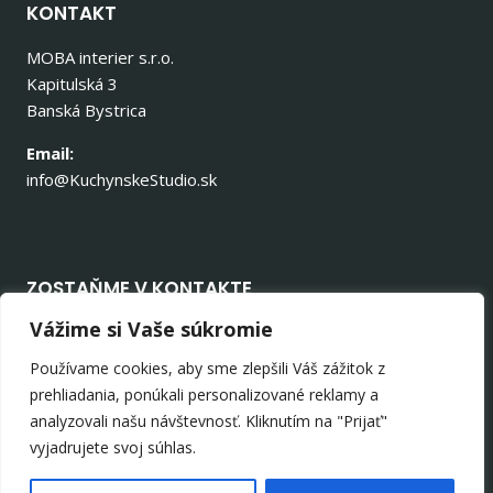
KONTAKT
MOBA interier s.r.o.
Kapitulská 3
Banská Bystrica
Email:
info@KuchynskeStudio.sk
ZOSTAŇME V KONTAKTE
Vážime si Vaše súkromie
Používame cookies, aby sme zlepšili Váš zážitok z
prehliadania, ponúkali personalizované reklamy a
analyzovali našu návštevnosť. Kliknutím na "Prijať"
© 2026 KuchynskeStudio.sk
vyjadrujete svoj súhlas.
GDPR